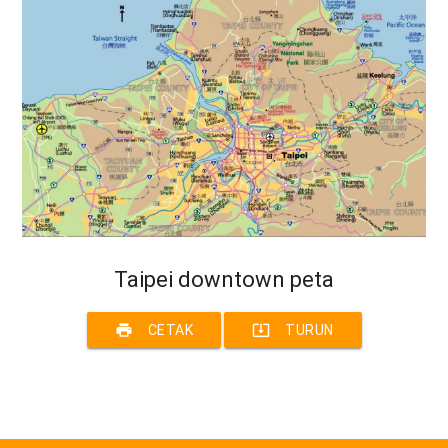
Taipei downtown peta
print
system_update_alt
CETAK
TURUN