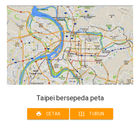
Taipei bersepeda peta
print
system_update_alt
CETAK
TURUN