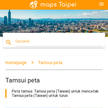
menu
search
Cari peta
Homepage
Tamsui peta
Tamsui peta
Peta tamsui. Tamsui peta (Taiwan) untuk mencetak.
Tamsui peta (Taiwan) untuk turun.